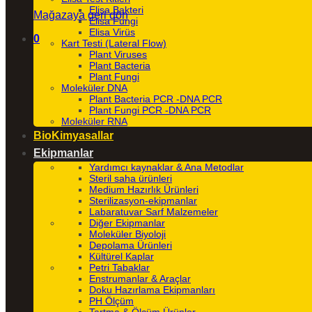
Elisa Bakteri
Mağazaya geri dön
Elisa Fungi
Elisa Virüs
0
Kart Testi (Lateral Flow)
Plant Viruses
Plant Bacteria
Plant Fungi
Moleküler DNA
Plant Bacteria PCR -DNA PCR
Plant Fungi PCR -DNA PCR
Moleküler RNA
BioKimyasallar
Ekipmanlar
Yardımcı kaynaklar & Ana Metodlar
Steril saha ürünleri
Medium Hazırlık Ürünleri
Sterilizasyon-ekipmanlar
Labaratuvar Sarf Malzemeler
Diğer Ekipmanlar
Moleküler Biyoloji
Depolama Ürünleri
Kültürel Kaplar
Petri Tabaklar
Enstrumanlar & Araçlar
Doku Hazırlama Ekipmanları
PH Ölçüm