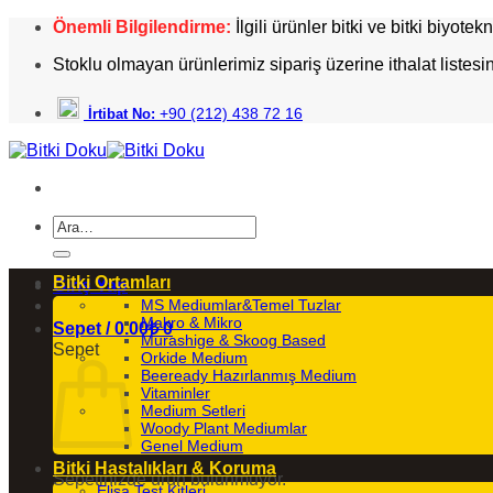
İçeriğe
Önemli Bilgilendirme:
İlgili ürünler bitki ve bitki biyote
atla
Stoklu olmayan ürünlerimiz sipariş üzerine ithalat listesi
+90 (212) 438 72 16
İrtibat No:
Ara:
Bitki Ortamları
Giriş Yap
MS Mediumlar&Temel Tuzlar
Makro & Mikro
Sepet /
0.00₺
0
Murashige & Skoog Based
Sepet
Orkide Medium
Beeready Hazırlanmış Medium
Vitaminler
Medium Setleri
Woody Plant Mediumlar
Genel Medium
Bitki Hastalıkları & Koruma
Sepetinizde ürün bulunmuyor.
Elisa Test Kitleri