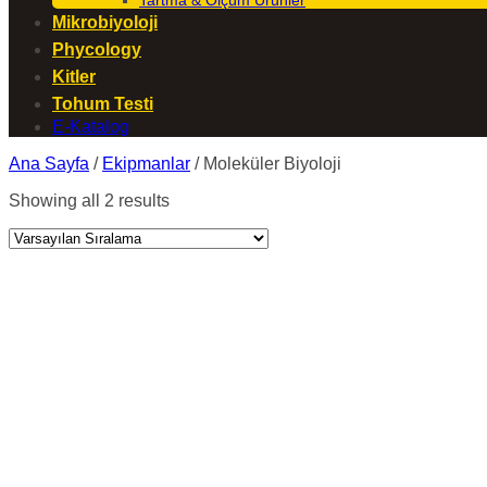
Tartma & Ölçüm Ürünler
Mikrobiyoloji
Phycology
Kitler
Tohum Testi
E-Katalog
Ana Sayfa
/
Ekipmanlar
/
Moleküler Biyoloji
Showing all 2 results