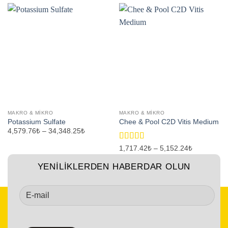
MAKRO & MIKRO
MAKRO & MIKRO
Potassium Sulfate
Chee & Pool C2D Vitis Medium
Fiyat
4,579.76₺
–
34,348.25₺
aralığı:
4,579.76₺
5 üzerinden
Fiyat
1,717.42₺
–
5,152.24₺
-
aralığı:
5.00
oy aldı
34,348.25₺
1,717.42₺
YENİLİKLERDEN HABERDAR OLUN
-
5,152.24₺