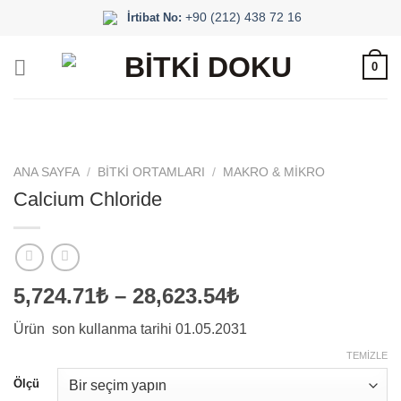
İçeriğe
+90 (212) 438 72 16
İrtibat No:
atla
0
ANA SAYFA
/
BITKI ORTAMLARI
/
MAKRO & MIKRO
Calcium Chloride
Fiyat
5,724.71₺
–
28,623.54₺
aralığı:
Ürün son kullanma tarihi 01.05.2031
5,724.71₺
-
TEMIZLE
28,623.54₺
Ölçü