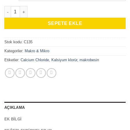
Calcium Chloride adet
SEPETE EKLE
Stok kodu:
C135
Kategoriler:
Makro & Mikro
Etiketler:
Calcium Chloride
,
Kalsiyum klorür
,
makrobesin
AÇIKLAMA
EK BILGI