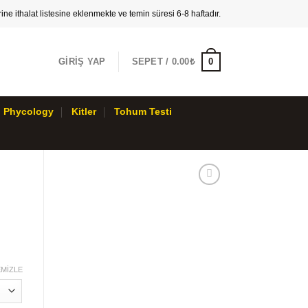
ne ithalat listesine eklenmekte ve temin süresi 6-8 haftadır.
0
GIRIŞ YAP
SEPET /
0.00₺
Phycology
Kitler
Tohum Testi
MIZLE