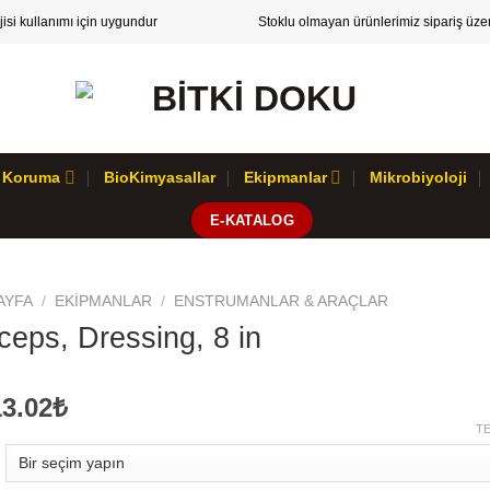
ojisi kullanımı için uygundur
Stoklu olmayan ürünlerimiz sipariş üzeri
 & Koruma
BioKimyasallar
Ekipmanlar
Mikrobiyoloji
E-KATALOG
AYFA
/
EKIPMANLAR
/
ENSTRUMANLAR & ARAÇLAR
ceps, Dressing, 8 in
13.02₺
TE