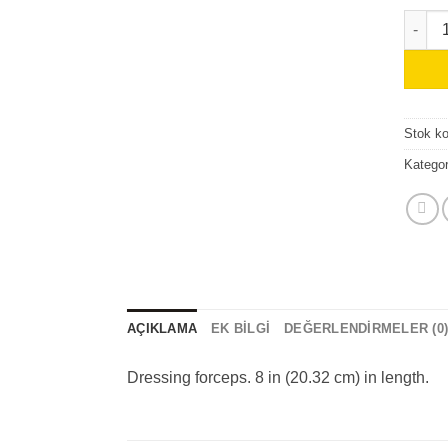
Forcep
Stok k
Kategor
AÇIKLAMA
EK BILGI
DEĞERLENDIRMELER (0
Dressing forceps. 8 in (20.32 cm) in length.