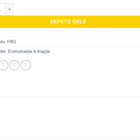
s, Dressing, 8 in adet
SEPETE EKLE
odu:
F951
iler:
Enstrumanlar & Araçlar
)