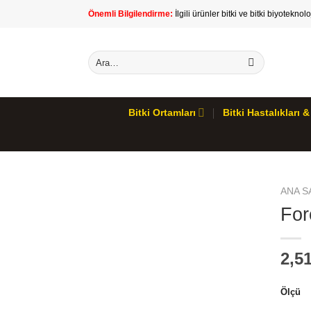
İçeriğe
Önemli Bilgilendirme:
İlgili ürünler bitki ve bitki biyoteknol
atla
Ara:
Bitki Ortamları
Bitki Hastalıkları
ANA S
For
2,5
Ölçü