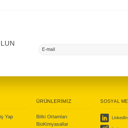
OLUN
ÜRÜNLERİMİZ
SOSYAL M
iş Yap
Bitki Ortamları
LinkedIn
BioKimyasallar