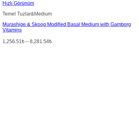
Hızlı Görünüm
Temel Tuzlar&Medium
Murashige & Skoog Modified Basal Medium with Gamborg
Vitamins
Fiyat
1,256.51₺
–
8,281.54₺
aralığı:
1,256.51₺
-
8,281.54₺