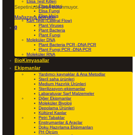
Elisa Test Kitleri
Elisa Bakteri
Sepetinizde ürün bulunmuyor.
Elisa Fungi
Elisa Virüs
Mağazaya geri dön
Kart Testi (Lateral Flow)
Plant Viruses
0
Plant Bacteria
Plant Fungi
Moleküler DNA
Plant Bacteria PCR -DNA PCR
Plant Fungi PCR -DNA PCR
Moleküler RNA
BioKimyasallar
Ekipmanlar
Yardımcı kaynaklar & Ana Metodlar
Steril saha ürünleri
Medium Hazırlık Ürünleri
Sterilizasyon-ekipmanlar
Labaratuvar Sarf Malzemeler
Diğer Ekipmanlar
Moleküler Biyoloji
Depolama Ürünleri
Kültürel Kaplar
Petri Tabaklar
Enstrumanlar & Araçlar
Doku Hazırlama Ekipmanları
PH Ölçüm