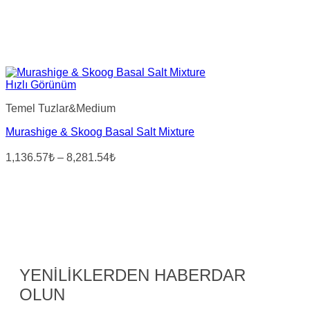
Hızlı Görünüm
Temel Tuzlar&Medium
Murashige & Skoog Basal Salt Mixture
Fiyat
1,136.57₺
–
8,281.54₺
aralığı:
1,136.57₺
-
8,281.54₺
YENİLİKLERDEN HABERDAR
OLUN