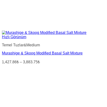
Hızlı Görünüm
Temel Tuzlar&Medium
Murashige & Skoog Modified Basal Salt Mixture
Fiyat
1,427.86₺
–
3,883.75₺
aralığı:
1,427.86₺
-
3,883.75₺