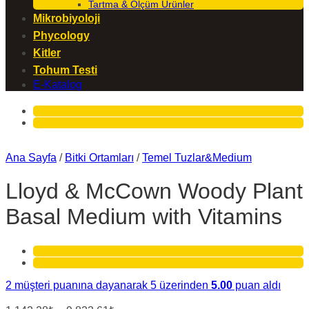
Tartma & Ölçüm Ürünler
Mikrobiyoloji
Phycology
Kitler
Tohum Testi
E-Katalog
Ana Sayfa
/
Bitki Ortamları
/
Temel Tuzlar&Medium
Lloyd & McCown Woody Plant
Basal Medium with Vitamins
2
müşteri puanına dayanarak 5 üzerinden
5.00
puan aldı
Fiyat