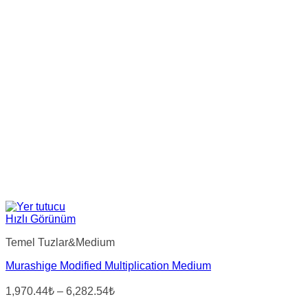
Hızlı Görünüm
Temel Tuzlar&Medium
Murashige Modified Multiplication Medium
Fiyat
1,970.44₺
–
6,282.54₺
aralığı: