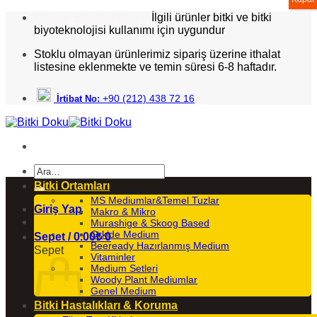
İçeriğe
Önemli Bilgilendirme:
İlgili ürünler bitki ve bitki
atla
biyoteknolojisi kullanımı için uygundur
Stoklu olmayan ürünlerimiz sipariş üzerine ithalat
listesine eklenmekte ve temin süresi 6-8 haftadır.
+90 (212) 438 72 16
İrtibat No:
Ara:
Bitki Ortamları
MS Mediumlar&Temel Tuzlar
Giriş Yap
Makro & Mikro
Murashige & Skoog Based
Orkide Medium
Sepet /
0.00₺
0
Beeready Hazırlanmış Medium
Sepet
Vitaminler
Medium Setleri
Woody Plant Mediumlar
Genel Medium
Bitki Hastalıkları & Koruma