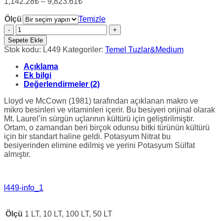
1,142.28₺
–
9,823.61₺
aralığı:
1,142.28₺
Ölçü
Temizle
-
Lloyd
&
9,823.61₺
Sepete Ekle
McCown
Stok kodu:
L449
Kategoriler:
Temel Tuzlar&Medium
Woody
Plant
Açıklama
Basal
Ek bilgi
Medium
Değerlendirmeler (2)
with
Vitamins
Lloyd ve McCown (1981) tarafından açıklanan makro ve
adet
mikro besinleri ve vitaminleri içerir.
Bu besiyeri orijinal olarak
Mt. Laurel’in sürgün uçlarının kültürü için geliştirilmiştir.
Ortam, o zamandan beri birçok odunsu bitki türünün kültürü
için bir standart haline geldi.
Potasyum Nitrat bu
besiyerinden elimine edilmiş ve yerini Potasyum Sülfat
almıştır.
l449-info_1
Ölçü
1 LT, 10 LT, 100 LT, 50 LT