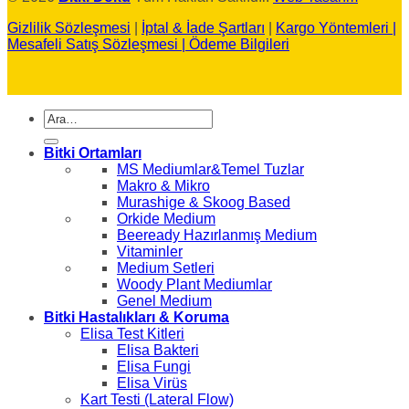
Gizlilik Sözleşmesi
|
İptal & İade Şartları
|
Kargo Yöntemleri |
Mesafeli Satış Sözleşmesi
|
Ödeme Bilgileri
Ara:
Bitki Ortamları
MS Mediumlar&Temel Tuzlar
Makro & Mikro
Murashige & Skoog Based
Orkide Medium
Beeready Hazırlanmış Medium
Vitaminler
Medium Setleri
Woody Plant Mediumlar
Genel Medium
Bitki Hastalıkları & Koruma
Elisa Test Kitleri
Elisa Bakteri
Elisa Fungi
Elisa Virüs
Kart Testi (Lateral Flow)