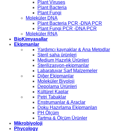
Plant Viruses
Plant Bacteria
Plant Fungi
Moleküler DNA
Plant Bacteria PCR -DNA PCR
Plant Fungi PCR -DNA PCR
Moleküler RNA
BioKimyasallar
Ekipmanlar
Yardımcı kaynaklar & Ana Metodlar
Steril saha ürünleri
Medium Hazırlık Ürünleri
Sterilizasyon-ekipmanlar
Labaratuvar Sarf Malzemeler
Diğer Ekipmanlar
Moleküler Biyoloji
Depolama Ürünleri
Kültürel Kaplar
Petri Tabaklar
Enstrumanlar & Araçlar
Doku Hazırlama Ekipmanları
PH Ölçüm
Tartma & Ölçüm Ürünler
Mikrobiyoloji
Phycology