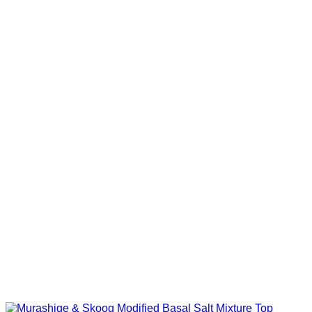
aralığı:
1,256.51₺
-
7,995.96₺