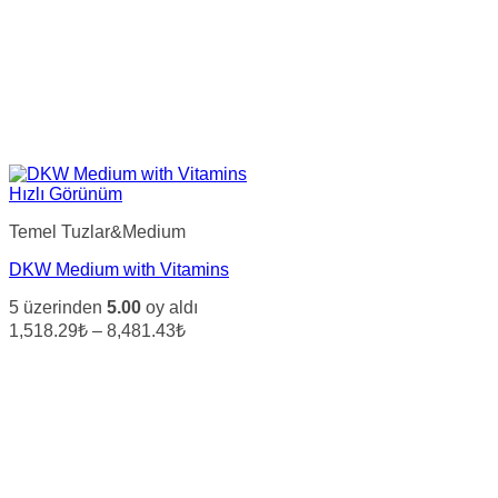
Hızlı Görünüm
Temel Tuzlar&Medium
DKW Medium with Vitamins
5 üzerinden
5.00
oy aldı
Fiyat
1,518.29₺
–
8,481.43₺
aralığı:
1,518.29₺
-
8,481.43₺