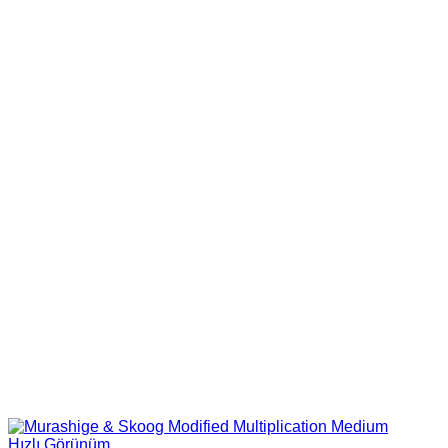
1,970.44₺
-
6,282.54₺
Hızlı Görünüm