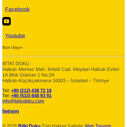
Facebook
Youtube
Bize Ulaşın
BİTKİ DOKU
Halkalı Merkez Mah. İkitelli Cad. Meydan Halkalı Evleri
1A Blok Dükkan 1 No:2A
Halkalı-Küçükçekmece 34303 – İstanbul – Türkiye
Tel:
+90 (212) 438 72 16
Tel:
+90 (533) 648 93 91
info@bitkidoku.com
İletişim
© 2026
Bitki Doku
Tüm Hakları Saklıdır.
Web Tasarım