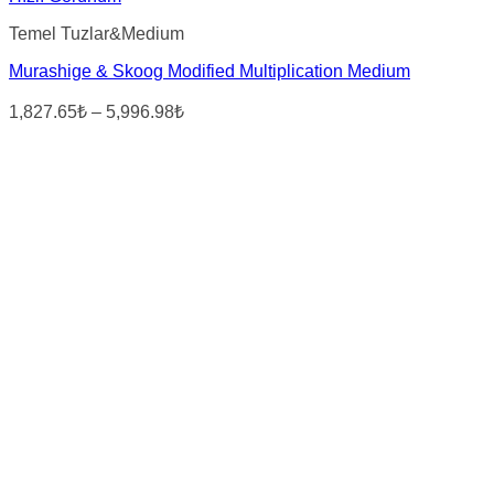
Temel Tuzlar&Medium
Murashige & Skoog Modified Multiplication Medium
Fiyat
1,827.65₺
–
5,996.98₺
aralığı:
1,827.65₺
-
5,996.98₺