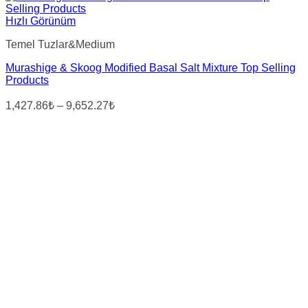
Hızlı Görünüm
Temel Tuzlar&Medium
Murashige & Skoog Modified Basal Salt Mixture Top Selling
Products
Fiyat
1,427.86₺
–
9,652.27₺
aralığı:
1,427.86₺
-
9,652.27₺