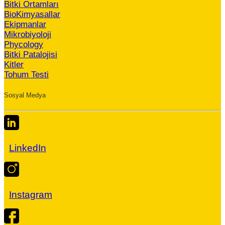
Bitki Ortamları
BioKimyasallar
Ekipmanlar
Mikrobiyoloji
Phycology
Bitki Patalojisi
Kitler
Tohum Testi
Sosyal Medya
LinkedIn
Instagram