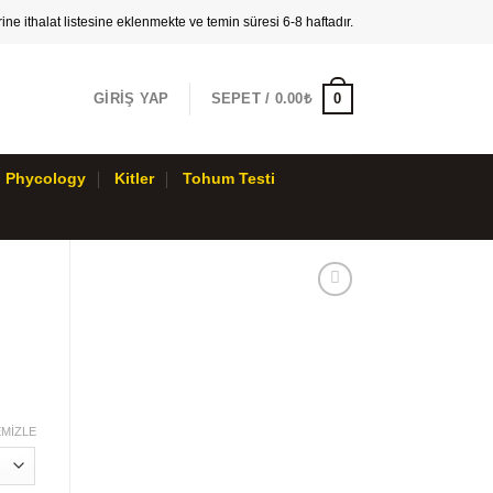
ne ithalat listesine eklenmekte ve temin süresi 6-8 haftadır.
0
GIRIŞ YAP
SEPET /
0.00₺
Phycology
Kitler
Tohum Testi
MIZLE