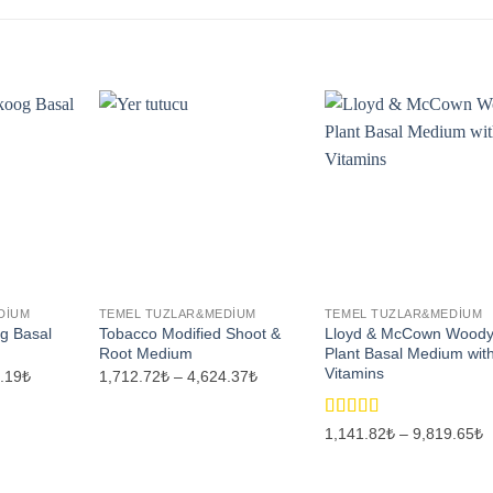
DIUM
TEMEL TUZLAR&MEDIUM
TEMEL TUZLAR&MEDIUM
g Basal
Tobacco Modified Shoot &
Lloyd & McCown Wood
Root Medium
Plant Basal Medium wit
Vitamins
Fiyat
Fiyat
.19₺
1,712.72₺
–
4,624.37₺
aralığı:
aralığı:
1,136.11₺
1,712.72₺
-
-
5 üzerinden
F
1,141.82₺
–
9,819.65₺
8,278.19₺
4,624.37₺
a
5.00
oy aldı
1
-