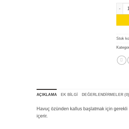
Carrot
Stok k
Kategor
AÇIKLAMA
EK BILGI
DEĞERLENDIRMELER (0
Havuç özünden kallus başlatmak için gerekli m
içerir.