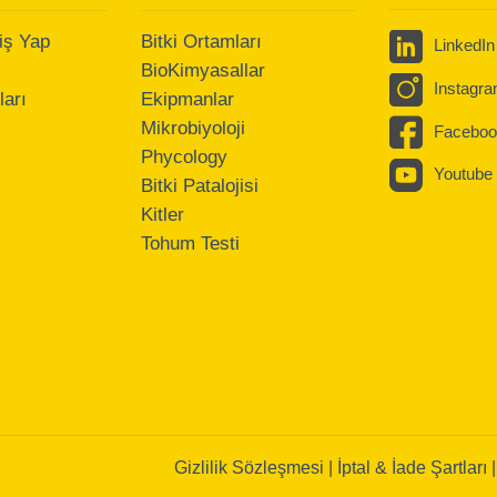
iş Yap
Bitki Ortamları
LinkedIn
BioKimyasallar
Instagr
arı
Ekipmanlar
Mikrobiyoloji
Faceboo
Phycology
Youtube
Bitki Patalojisi
Kitler
Tohum Testi
Gizlilik Sözleşmesi
|
İptal & İade Şartları