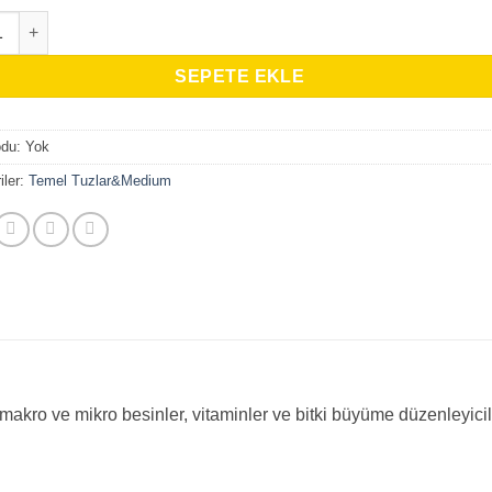
5,024.00₺
 Callus Initiation Basal Medium adet
SEPETE EKLE
odu:
Yok
iler:
Temel Tuzlar&Medium
)
akro ve mikro besinler, vitaminler ve bitki büyüme düzenleyicil