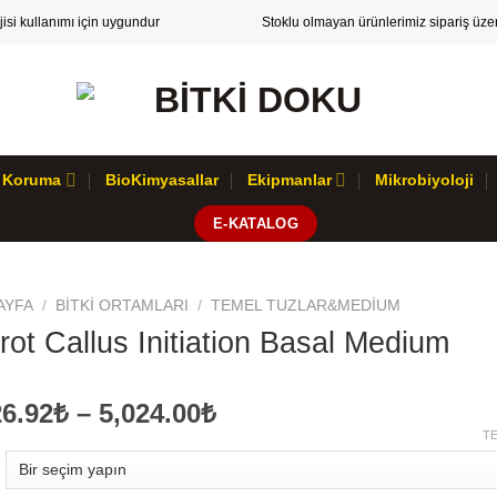
ojisi kullanımı için uygundur
Stoklu olmayan ürünlerimiz sipariş üzeri
 & Koruma
BioKimyasallar
Ekipmanlar
Mikrobiyoloji
E-KATALOG
AYFA
/
BITKI ORTAMLARI
/
TEMEL TUZLAR&MEDIUM
rot Callus Initiation Basal Medium
Fiyat
26.92₺
–
5,024.00₺
aralığı:
TE
1,826.92₺
-