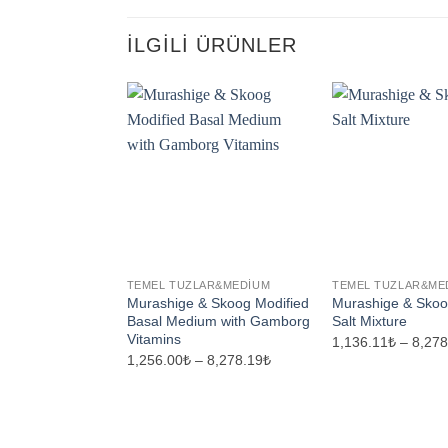
İLGILI ÜRÜNLER
TEMEL TUZLAR&MEDIUM
TEMEL TUZLAR&ME
Murashige & Skoog Modified
Murashige & Skoo
Basal Medium with Gamborg
Salt Mixture
Vitamins
1,136.11₺
–
8,278
Fiyat
1,256.00₺
–
8,278.19₺
aralığı:
1,256.00₺
-
8,278.19₺