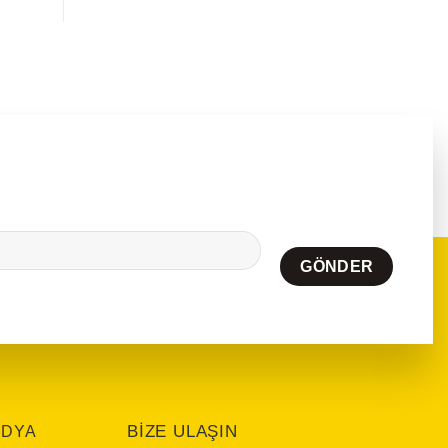
,819.65₺
BIZE ULAŞIN
EDYA