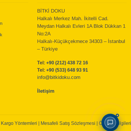
BİTKİ DOKU
Halkalı Merkez Mah. İkitelli Cad.
am
Meydan Halkalı Evleri 1A Blok Dükkan 1
No:2A
k
Halkalı-Küçükçekmece 34303 – İstanbul
– Türkiye
Tel:
+90 (212) 438 72 16
Tel:
+90 (533) 648 93 91
info@bitkidoku.com
İletişim
|
Kargo Yöntemleri |
Mesafeli Satış Sözleşmesi
|
Ödeme Bilgileri