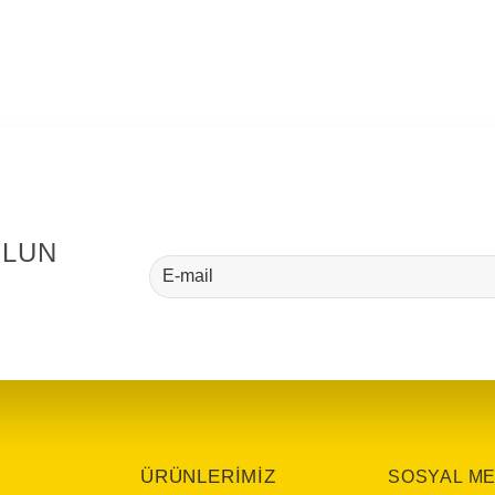
9
OLUN
ÜRÜNLERİMİZ
SOSYAL M