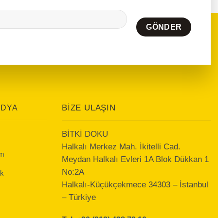
BIZE ULAŞIN
EDYA
BİTKİ DOKU
Halkalı Merkez Mah. İkitelli Cad.
am
Meydan Halkalı Evleri 1A Blok Dükkan 1
No:2A
k
Halkalı-Küçükçekmece 34303 – İstanbul
– Türkiye