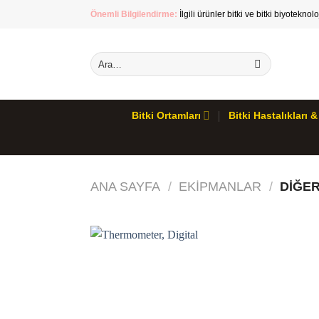
İçeriğe
Önemli Bilgilendirme:
İlgili ürünler bitki ve bitki biyoteknol
atla
Ara:
Bitki Ortamları
Bitki Hastalıkları
ANA SAYFA
/
EKIPMANLAR
/
DIĞER