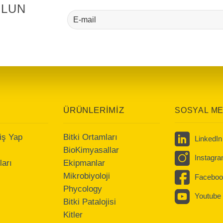
OLUN
ÜRÜNLERİMİZ
SOSYAL M
iş Yap
Bitki Ortamları
LinkedIn
BioKimyasallar
Instagr
arı
Ekipmanlar
Mikrobiyoloji
Faceboo
Phycology
Youtube
Bitki Patalojisi
Kitler