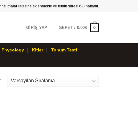
ne ithalat listesine eklenmekte ve temin süresi 6-8 haftadır.
0
GIRIŞ YAP
SEPET /
0.00₺
Phycology
Kitler
Tohum Testi
r