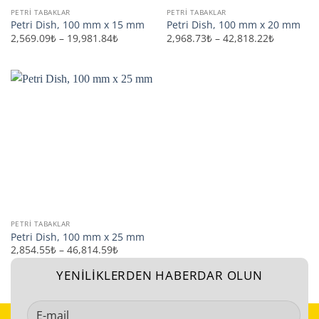
PETRI TABAKLAR
PETRI TABAKLAR
Petri Dish, 100 mm x 15 mm
Petri Dish, 100 mm x 20 mm
Fiyat
Fiyat
2,569.09₺
–
19,981.84₺
2,968.73₺
–
42,818.22₺
aralığı:
aralığı:
2,569.09₺
2,968.73₺
-
-
19,981.84₺
42,818.2
PETRI TABAKLAR
Petri Dish, 100 mm x 25 mm
Fiyat
2,854.55₺
–
46,814.59₺
aralığı:
2,854.55₺
YENİLİKLERDEN HABERDAR OLUN
-
46,814.59₺