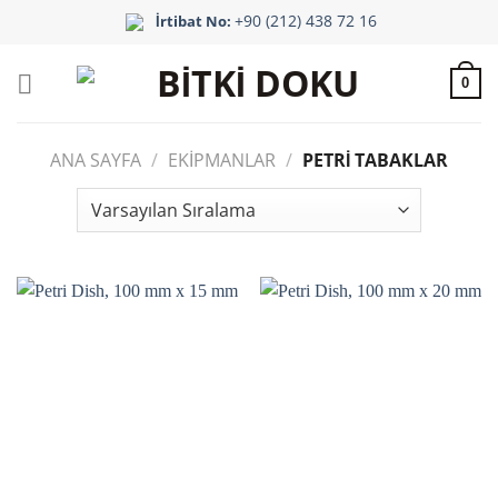
İçeriğe
+90 (212) 438 72 16
İrtibat No:
atla
0
ANA SAYFA
/
EKIPMANLAR
/
PETRI TABAKLAR